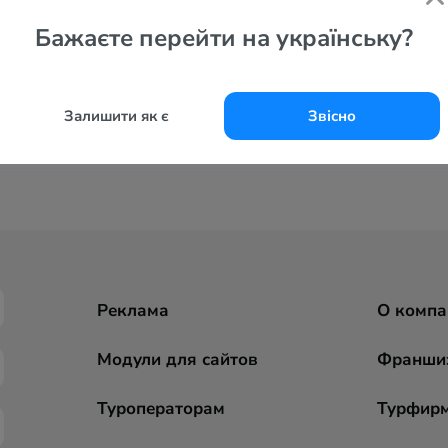
Бажаєте перейти на українську?
Залишити як є
Звісно
Реклама
О компа
Модули для сайтов
Франши
Туроператорам
Турфир