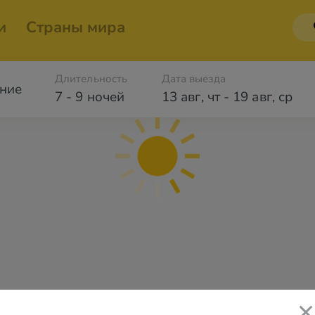
и
Страны мира
Длительность
Дата выезда
ние
7 - 9 ночей
13 авг
,
чт
-
19 авг
,
ср