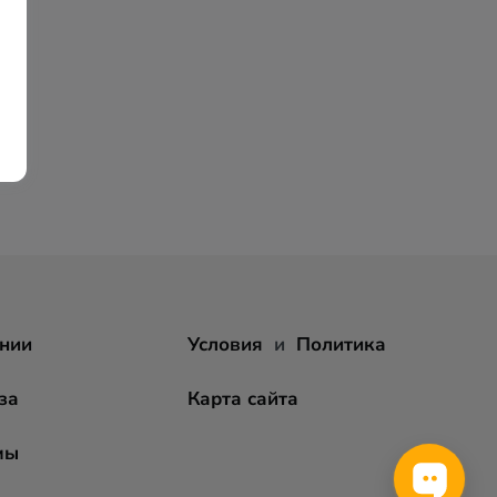
нии
Условия
и
Политика
за
Карта сайта
мы