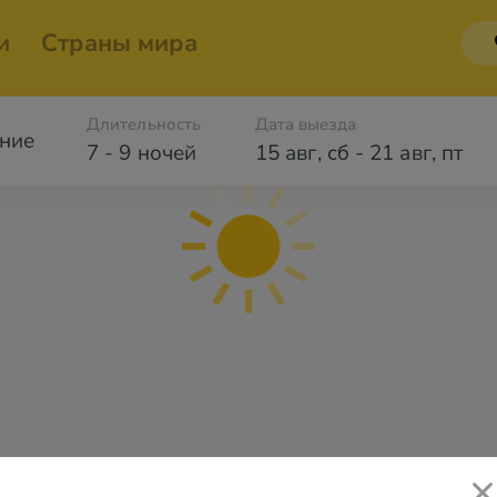
и
Страны мира
Длительность
Дата выезда
ние
7 - 9 ночей
15 авг
,
сб
-
21 авг
,
пт