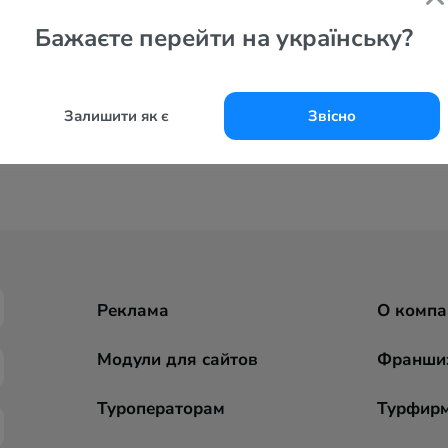
Бажаєте перейти на українську?
Залишити як є
Звісно
Реклама
О компа
Модули для сайтов
Франши
Туроператорам
Турфир