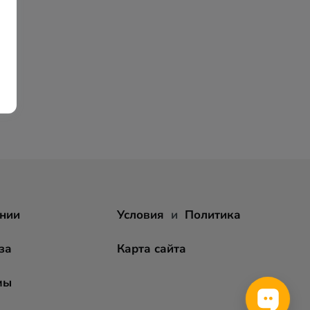
нии
Условия
и
Политика
за
Карта сайта
мы