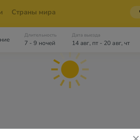
и
Страны мира
Длительность
Дата выезда
ние
7 - 9 ночей
14 авг
,
пт
-
20 авг
,
чт