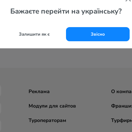
Бажаєте перейти на українську?
Залишити як є
Звісно
Реклама
О компа
Модули для сайтов
Франши
Туроператорам
Турфир