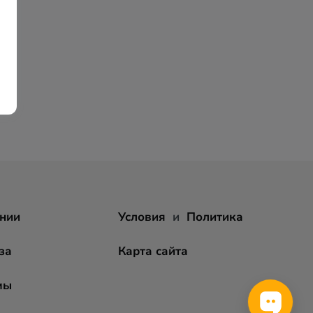
нии
Условия
и
Политика
за
Карта сайта
мы