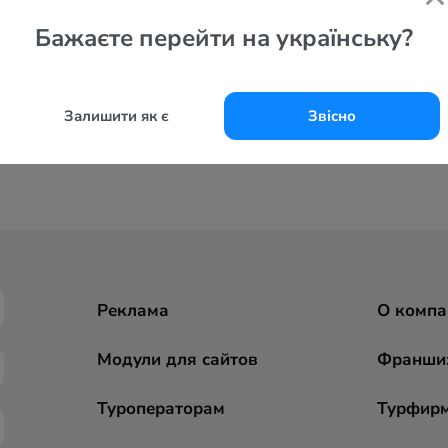
Бажаєте перейти на українську?
Залишити як є
Звісно
Реклама
О компа
Модули для сайтов
Франши
Туроператорам
Турфир