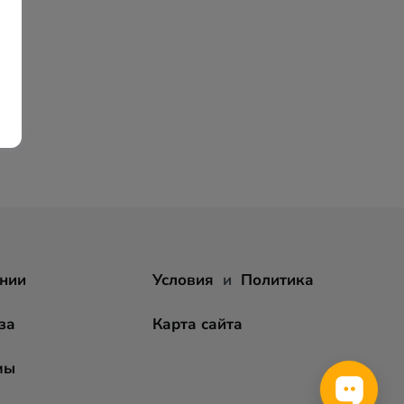
нии
Условия
и
Политика
за
Карта сайта
мы