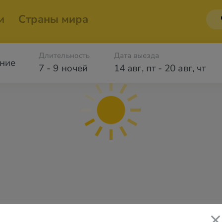
и
Страны мира
Длительность
Дата выезда
ние
7 - 9 ночей
14 авг
,
пт
-
20 авг
,
чт