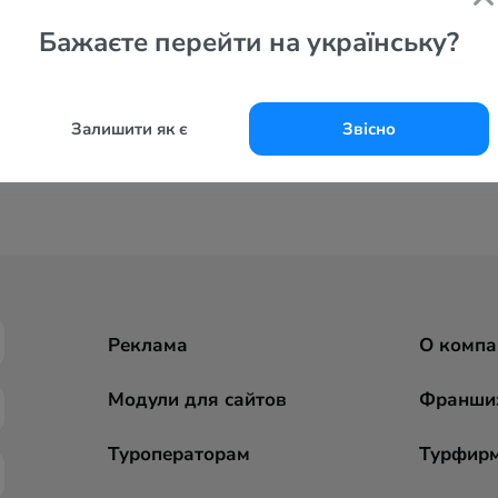
Бажаєте перейти на українську?
Залишити як є
Звісно
Реклама
О компа
Модули для сайтов
Франши
Туроператорам
Турфир