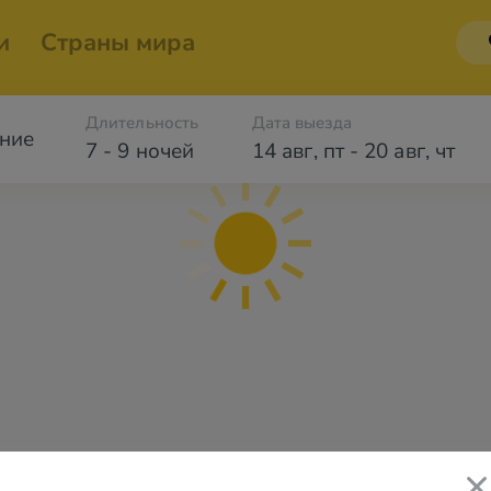
и
Страны мира
Длительность
Дата выезда
ние
7 - 9 ночей
14 авг
,
пт
-
20 авг
,
чт