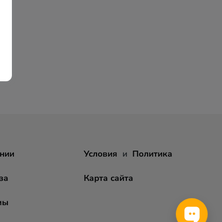
нии
Условия
и
Политика
за
Карта сайта
мы