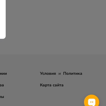
нии
Условия
и
Политика
за
Карта сайта
мы