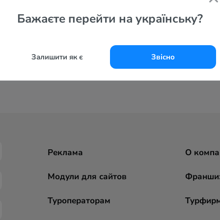
Бажаєте перейти на українську?
Залишити як є
Звісно
Реклама
О компа
Модули для сайтов
Франши
Туроператорам
Турфир