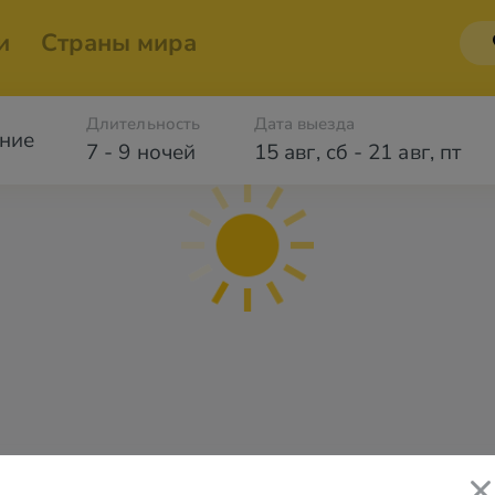
и
Страны мира
Длительность
Дата выезда
ние
7 - 9 ночей
15 авг
,
сб
-
21 авг
,
пт