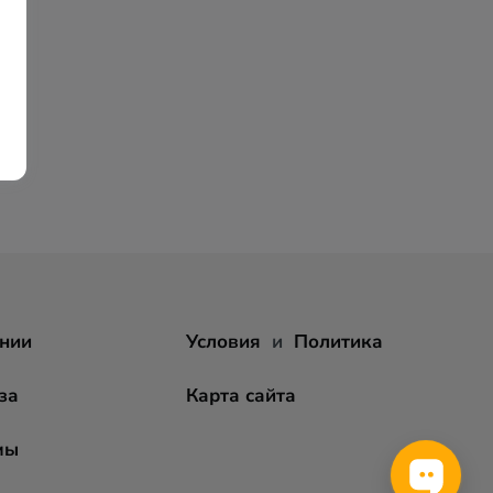
нии
Условия
и
Политика
за
Карта сайта
мы