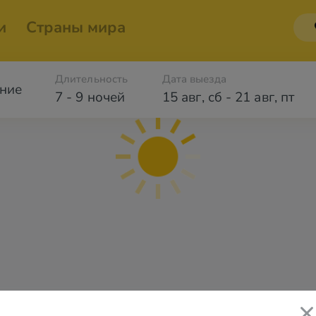
и
Страны мира
Длительность
Дата выезда
ние
7 - 9 ночей
15 авг
,
сб
-
21 авг
,
пт