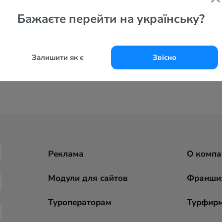
Бажаєте перейти на українську?
Залишити як є
Звісно
Реклама
О компа
Модули для сайтов
Франши
Туроператорам
Турфир