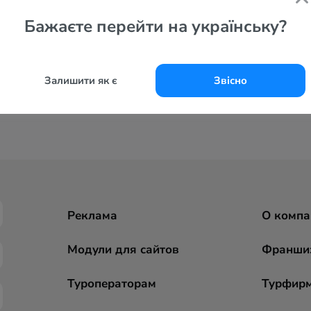
Бажаєте перейти на українську?
Залишити як є
Звісно
Реклама
О компа
Модули для сайтов
Франши
Туроператорам
Турфир