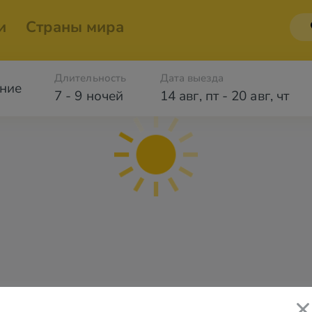
и
Страны мира
Длительность
Дата выезда
ние
7 - 9 ночей
14 авг
,
пт
-
20 авг
,
чт