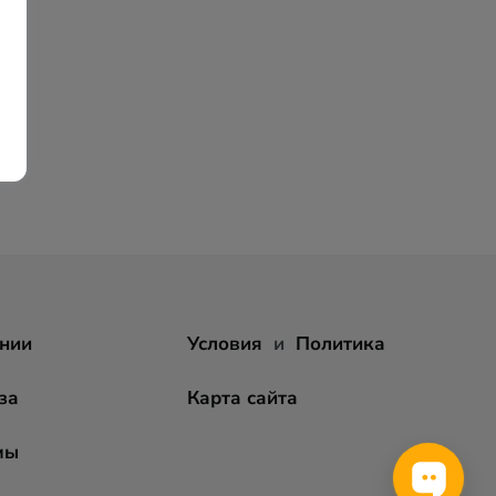
нии
Условия
и
Политика
за
Карта сайта
мы