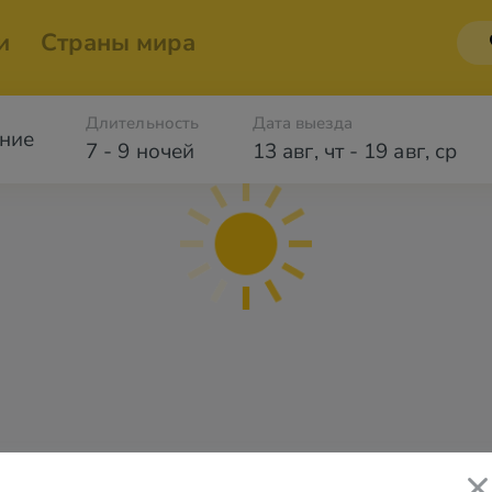
и
Страны мира
Длительность
Дата выезда
ние
7 - 9 ночей
13 авг
,
чт
-
19 авг
,
ср