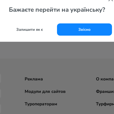
Бажаєте перейти на українську?
Залишити як є
Звісно
Реклама
О компа
Модули для сайтов
Франши
Туроператорам
Турфир