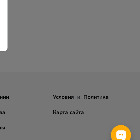
нии
Условия
и
Политика
за
Карта сайта
мы