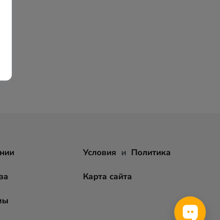
нии
Условия
и
Политика
за
Карта сайта
мы