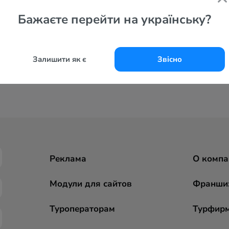
Бажаєте перейти на українську?
Залишити як є
Звісно
Реклама
О компа
Модули для сайтов
Франши
Туроператорам
Турфир