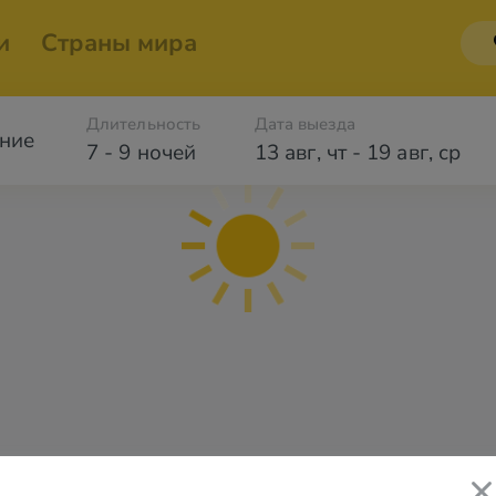
и
Страны мира
Длительность
Дата выезда
ние
7 - 9 ночей
13 авг
,
чт
-
19 авг
,
ср