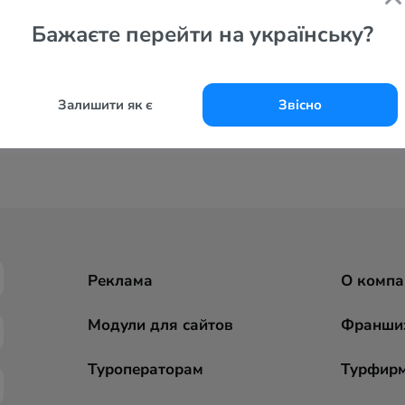
Бажаєте перейти на українську?
Залишити як є
Звісно
Реклама
О компа
Модули для сайтов
Франши
Туроператорам
Турфир