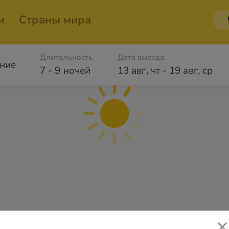
и
Страны мира
Длительность
Дата выезда
ние
7 - 9 ночей
13 авг
,
чт
-
19 авг
,
ср