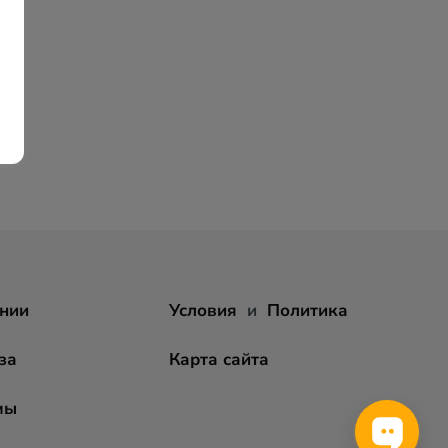
нии
Условия
и
Политика
за
Карта сайта
мы