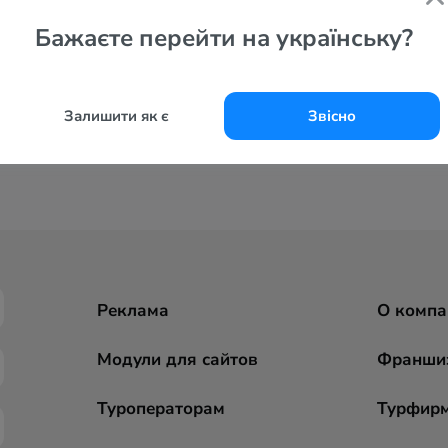
Бажаєте перейти на українську?
Залишити як є
Звісно
Реклама
О компа
Модули для сайтов
Франши
Туроператорам
Турфир