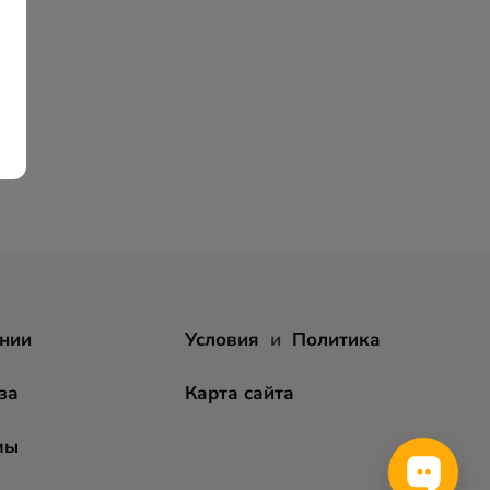
нии
Условия
и
Политика
за
Карта сайта
мы