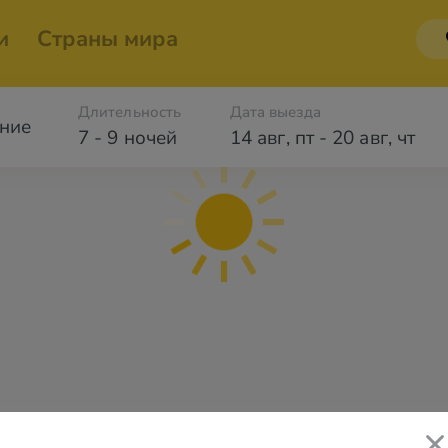
и
Страны мира
Длительность
Дата выезда
ние
7 - 9 ночей
14 авг
,
пт
-
20 авг
,
чт