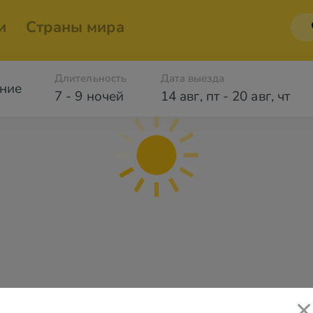
и
Страны мира
Длительность
Дата выезда
ние
7 - 9 ночей
14 авг
,
пт
-
20 авг
,
чт