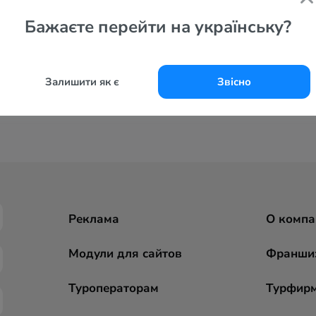
Бажаєте перейти на українську?
Залишити як є
Звісно
Реклама
О компа
Модули для сайтов
Франши
Туроператорам
Турфир