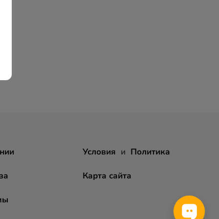
нии
Условия
и
Политика
за
Карта сайта
мы