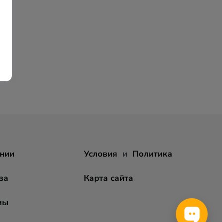
нии
Условия
и
Политика
за
Карта сайта
мы