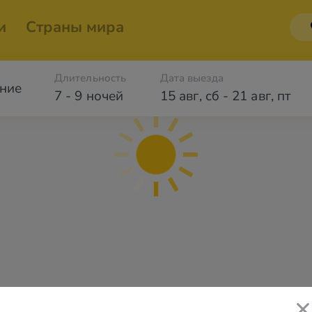
и
Страны мира
Длительность
Дата выезда
ние
7 - 9 ночей
15 авг
,
сб
-
21 авг
,
пт