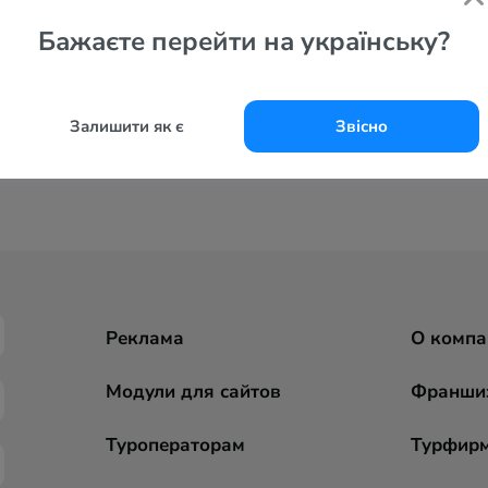
Бажаєте перейти на українську?
Залишити як є
Звісно
Реклама
О компа
Модули для сайтов
Франши
Туроператорам
Турфир