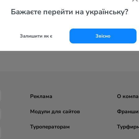
Бажаєте перейти на українську?
Залишити як є
Звісно
Реклама
О компа
Модули для сайтов
Франши
Туроператорам
Турфир