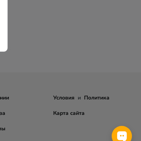
нии
Условия
и
Политика
за
Карта сайта
мы