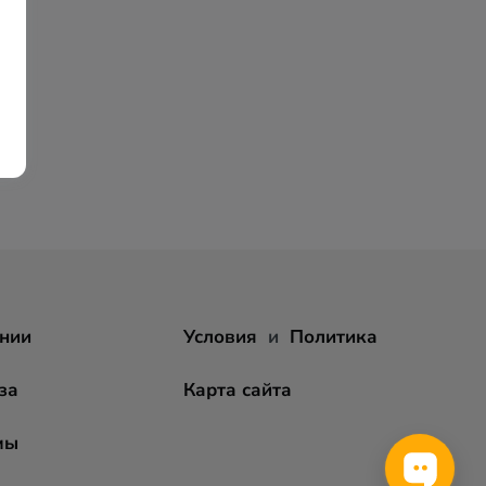
нии
Условия
и
Политика
за
Карта сайта
мы