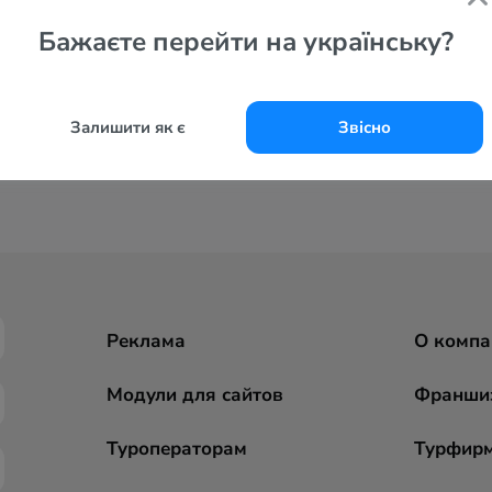
Бажаєте перейти на українську?
Залишити як є
Звісно
Реклама
О компа
Модули для сайтов
Франши
Туроператорам
Турфир