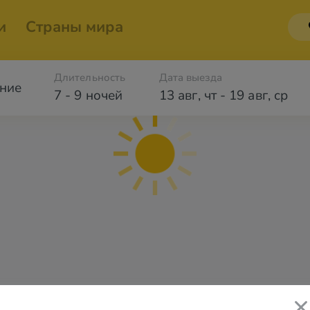
и
Страны мира
Длительность
Дата выезда
ние
7 - 9 ночей
13 авг
,
чт
-
19 авг
,
ср