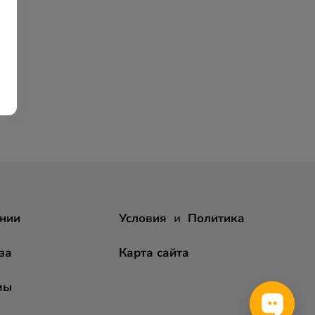
нии
Условия
и
Политика
за
Карта сайта
мы