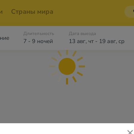
и
Страны мира
Длительность
Дата выезда
ние
7 - 9 ночей
13 авг
,
чт
-
19 авг
,
ср