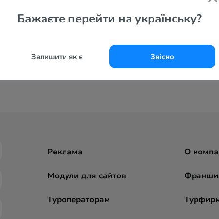
Бажаєте перейти на українську?
Залишити як є
Звісно
Реклама
О компа
Модули для сайтов
Франши
Туроператорам
Турфир