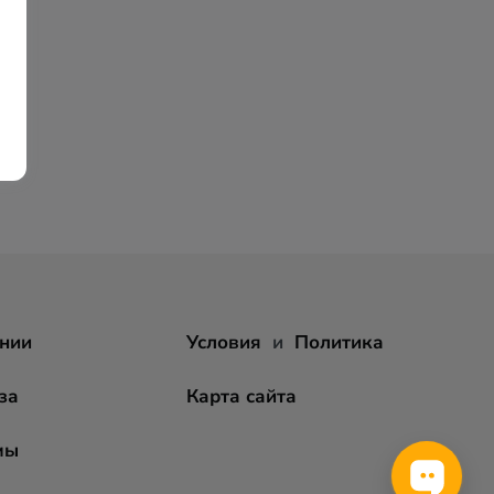
нии
Условия
и
Политика
за
Карта сайта
мы