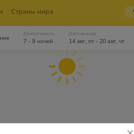
и
Страны мира
Длительность
Дата выезда
ние
7 - 9 ночей
14 авг
,
пт
-
20 авг
,
чт