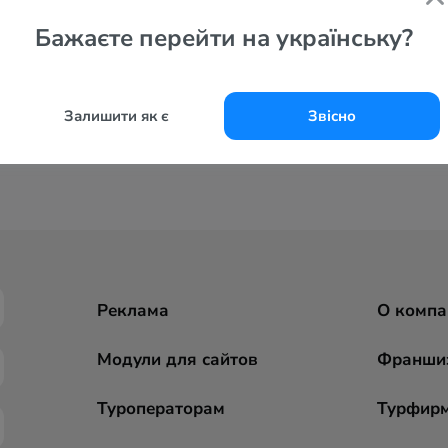
Бажаєте перейти на українську?
Залишити як є
Звісно
Реклама
О компа
Модули для сайтов
Франши
Туроператорам
Турфир