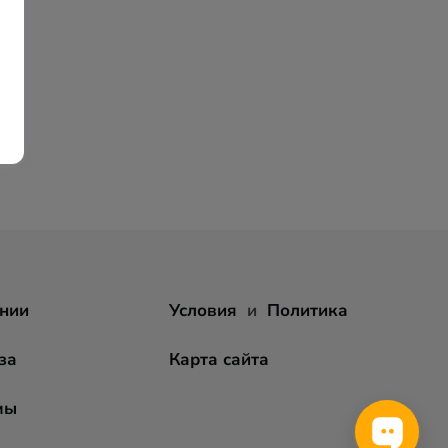
нии
Условия
и
Политика
за
Карта сайта
мы