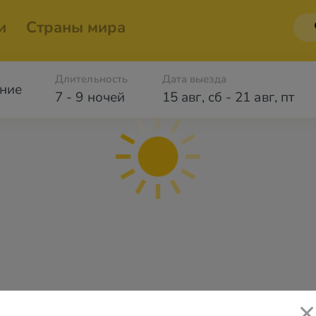
и
Страны мира
Длительность
Дата выезда
ние
7 - 9 ночей
15 авг
,
сб
-
21 авг
,
пт