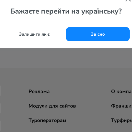
Бажаєте перейти на українську?
Залишити як є
Звісно
Реклама
О компа
Модули для сайтов
Франши
Туроператорам
Турфир