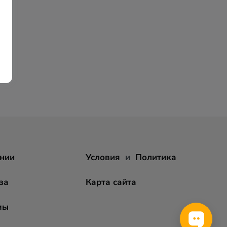
нии
Условия
и
Политика
за
Карта сайта
мы