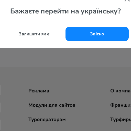
Бажаєте перейти на українську?
Залишити як є
Звісно
Реклама
О компа
Модули для сайтов
Франши
Туроператорам
Турфир