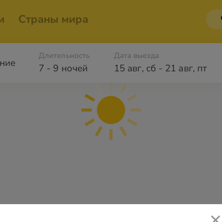
и
Страны мира
Длительность
Дата выезда
ние
7 - 9 ночей
15 авг
,
сб
-
21 авг
,
пт