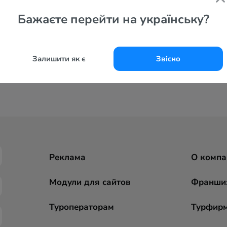
Бажаєте перейти на українську?
Залишити як є
Звісно
Реклама
О компа
Модули для сайтов
Франши
Туроператорам
Турфир