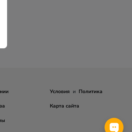
нии
Условия
и
Политика
за
Карта сайта
мы