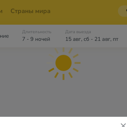
и
Страны мира
Длительность
Дата выезда
ние
7 - 9 ночей
15 авг
,
сб
-
21 авг
,
пт