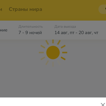
и
Страны мира
Длительность
Дата выезда
ние
7 - 9 ночей
14 авг
,
пт
-
20 авг
,
чт