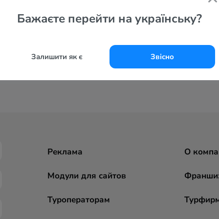
Бажаєте перейти на українську?
Залишити як є
Звісно
Реклама
О компа
Модули для сайтов
Франши
Туроператорам
Турфир