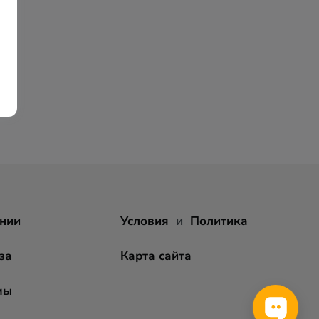
нии
Условия
и
Политика
за
Карта сайта
мы