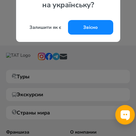
на українську?
Залишити як є
Звісно
Туры
Экскурсии
Страны мира
Франшиза
О компании