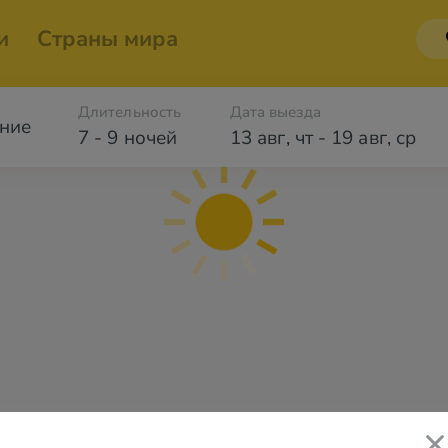
и
Страны мира
Длительность
Дата выезда
ние
7 - 9 ночей
13 авг
,
чт
-
19 авг
,
ср