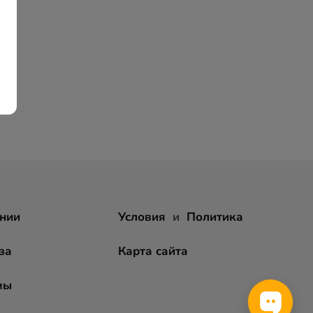
нии
Условия
и
Политика
за
Карта сайта
мы