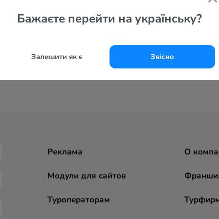
Бажаєте перейти на українську?
Залишити як є
Звісно
Реклама
О компа
Модули для сайтов
Франши
Туроператорам
Турфир