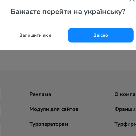
Бажаєте перейти на українську?
Залишити як є
Звісно
Реклама
О компа
Модули для сайтов
Франши
Туроператорам
Турфир