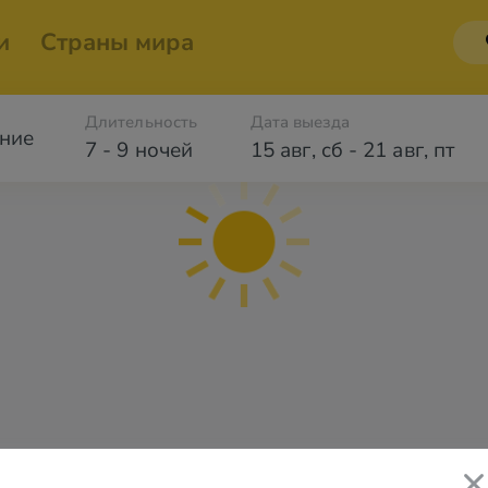
и
Страны мира
Длительность
Дата выезда
ние
7 - 9 ночей
15 авг
,
сб
-
21 авг
,
пт