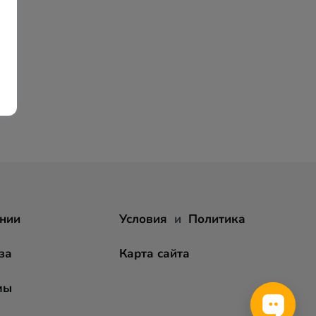
нии
Условия
и
Политика
за
Карта сайта
мы