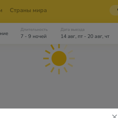
и
Страны мира
Длительность
Дата выезда
ние
7 - 9 ночей
14 авг
,
пт
-
20 авг
,
чт