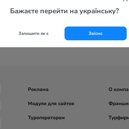
Бажаєте перейти на українську?
Залишити як є
Звісно
Реклама
О компа
Модули для сайтов
Франши
Туроператорам
Турфир