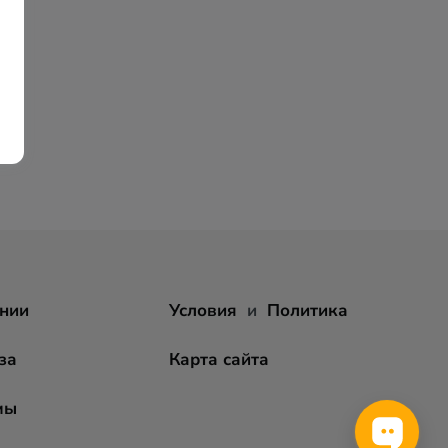
нии
Условия
и
Политика
за
Карта сайта
мы