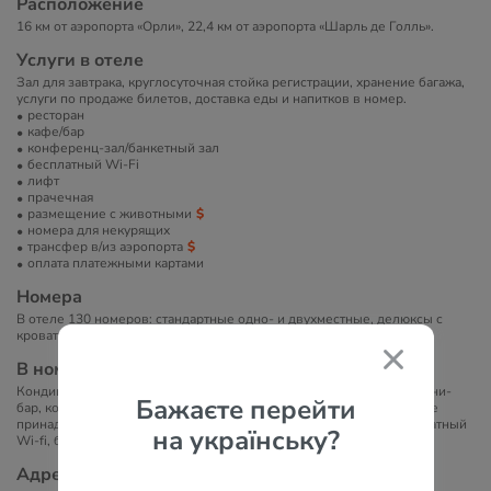
Расположение
16 км от аэропорта «Орли», 22,4 км от аэропорта «Шарль де Голль».
Услуги в отеле
Зал для завтрака, круглосуточная стойка регистрации, хранение багажа,
услуги по продаже билетов, доставка еды и напитков в номер.
ресторан
кафе/бар
конференц-зал/банкетный зал
бесплатный Wi-Fi
лифт
прачечная
размещение с животными
номера для некурящих
трансфер в/из аэропорта
оплата платежными картами
Номера
В отеле 130 номеров: стандартные одно- и двухместные, делюксы с
кроватью queen-size, люксы с кроватью queen-size.
В номерах
Кондиционер, телевизор со спутниковыми каналами, телефон, мини-
Бажаєте перейти
бар, кофеварка/чайник, сейф, рабочий стол, бесплатные туалетные
принадлежности, ванная комната с душем или ванной, фен, бесплатный
на українську?
Wi-fi, балкон (не во всех номерах).
Адрес