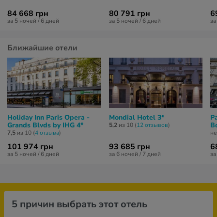
84 668 грн
80 791 грн
6
за 5 ночей / 6 дней
за 5 ночей / 6 дней
за
Ближайшие отели
Holiday Inn Paris Opera -
Mondial Hotel 3*
P
Grands Blvds by IHG 4*
B
5,2
из 10 (
12 отзывов
)
7,5
из 10 (
4 отзывa
)
не
101 974 грн
93 685 грн
6
за 5 ночей / 6 дней
за 6 ночей / 7 дней
за
5 причин выбрать этот отель