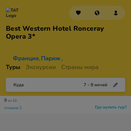
Best Western Hotel Ronceray
Opera 3*
Франция
Париж
,
,
Туры
Экскурсии
Страны мира
Куда
7
-
9
ночей
9
из 10
Где купить тур?
отзывов 2