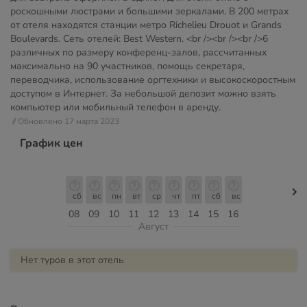
роскошными люстрами и большими зеркалами. В 200 метрах
от отеля находятся станции метро Richelieu Drouot и Grands
Boulevards. Сеть отелей: Best Western. <br /><br /><br />6
различных по размеру конференц-залов, рассчитанных
максимально на 90 участников, помощь секретаря,
переводчика, использование оргтехники и высокоскоростным
доступом в Интернет. За небольшой депозит можно взять
компьютер или мобильный телефон в аренду.
// Обновлено 17 марта 2023
График цен
сб
вс
пн
вт
ср
чт
пт
сб
вс
08
09
10
11
12
13
14
15
16
Август
Нет туров в этот отель