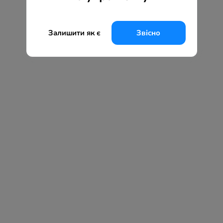
Залишити як є
Звісно