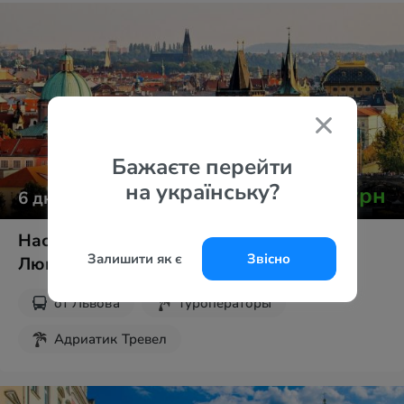
Бажаєте перейти
на українську?
от
19 878
грн
6
дней
Нас приваблюють міста. .. Париж та
Залишити як є
Звісно
Люксембург
от
Львова
Туроператоры
Адриатик Тревел
Без ночных переездов