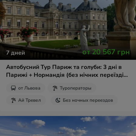
от
20 567
грн
7
дней
Автобусний Тур Париж та голуби: 3 дні в
Парижі + Нормандія (без нічних переїздів)
зі Львова
от
Львова
Туроператоры
Ай Тревел
Без ночных переездов
День Святого Валентина
8 марта
Майские праздники
Пасха