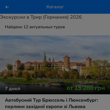
Каталог
Экскурсии в Трир (Германия) 2026
Найдено 12 актуальных туров
от
15 280
грн
7
дней
Автобусний Тур Брюссель і Люксембург:
перлини західної європи зі Львова