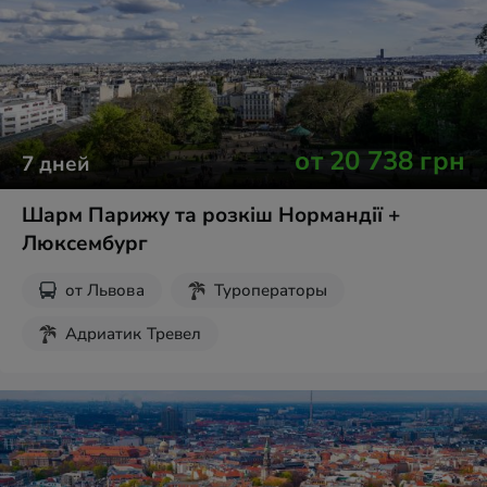
Новогодние туры
от
20 738
грн
7
дней
Шарм Парижу та розкіш Нормандії +
Люксембург
от
Львова
Туроператоры
Адриатик Тревел
Без ночных переездов
Новогодние туры