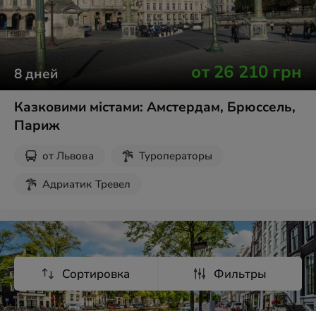
от
26 210
грн
8
дней
Казковими містами: Амстердам, Брюссель,
Париж
от
Львова
Туроператоры
Адриатик Тревел
Без ночных переездов
Парк Кёкенхоф
Новогодние туры
Экскурсии для школьников
Сортировка
Фильтры
Осенние каникулы