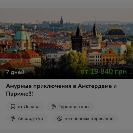
8 марта
Пасха
Новогодние туры
от
19 840
грн
7
дней
Амурные приключения в Амстердаме и
Париже!!!
от
Львова
Туроператоры
Аккорд-тур
Без ночных переездов
Парк Кёкенхоф