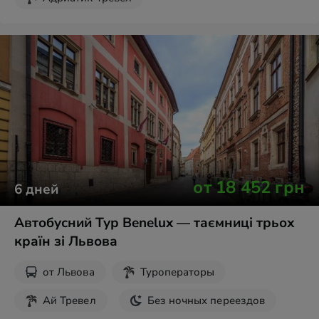
Без ночных переездов
от
18 452
грн
6
дней
Автобусний Тур Benelux — таємниці трьох
країн зі Львова
от
Львова
Туроператоры
Ай Тревел
Без ночных переездов