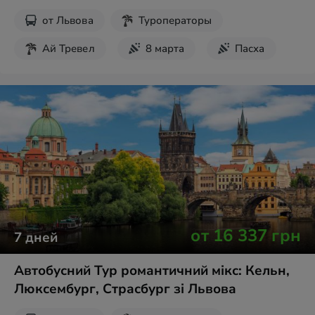
от
Львова
Туроператоры
Ай Тревел
8 марта
Пасха
Новогодние туры
от
16 337
грн
7
дней
Автобусний Тур романтичний мікс: Кельн,
Люксембург, Страсбург зі Львова