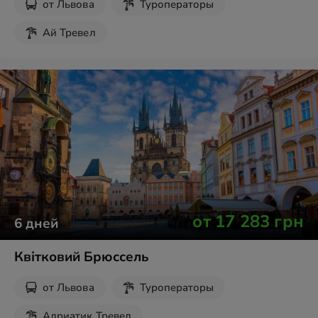
от
Львова
Туроператоры
Ай Тревел
от
17 283
грн
6
дней
Квітковий Брюссель
от
Львова
Туроператоры
Адриатик Тревел