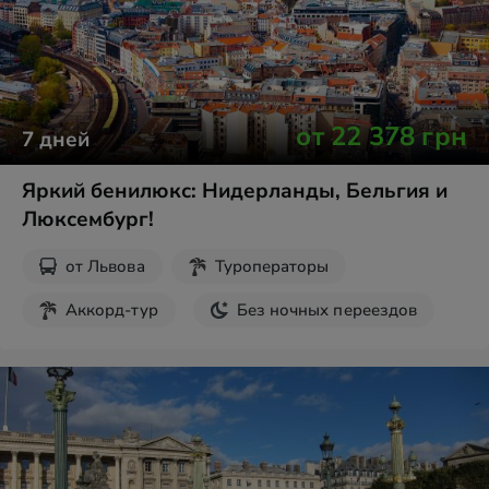
от
22 378
грн
7
дней
Яркий бенилюкс: Нидерланды, Бельгия и
Люксембург!
от
Львова
Туроператоры
Аккорд-тур
Без ночных переездов
Парк Кёкенхоф