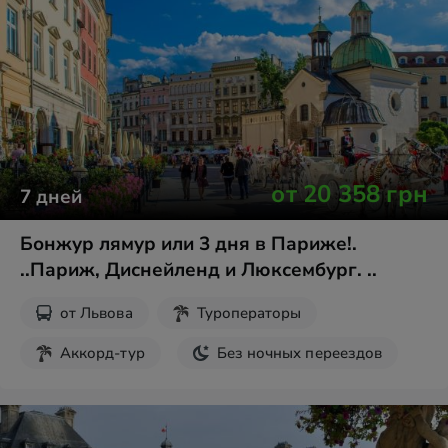
Рождественские туры
от
20 358
грн
7
дней
Бонжур лямур или 3 дня в Париже!.
..Париж, Диснейленд и Люксембург. ..
от
Львова
Туроператоры
Аккорд-тур
Без ночных переездов