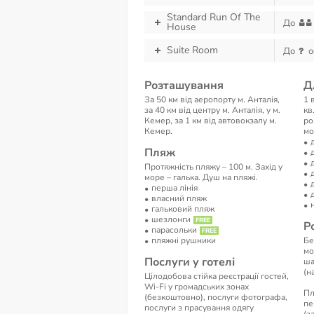
Standard Run Of The
До
House
Suite Room
До
о
Розташування
Д
За 50 км від аеропорту м. Анталія,
1 
за 40 км від центру м. Анталія, у м.
кв
Кемер, за 1 км від автовокзалу м.
ро
Кемер.
мо
Пляж
Протяжність пляжу – 100 м. Захід у
море – галька. Душ на пляжі.
перша лінія
власний пляж
гальковий пляж
шезлонги
Р
парасольки
пляжні рушники
Бе
мо
Послуги у готелі
ша
(н
Цілодобова стійка реєстрації гостей,
Wi-Fi у громадських зонах
Пл
(безкоштовно), послуги фотографа,
пе
послуги з прасування одягу