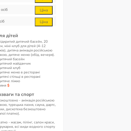
осіб
Ціна
сіб
Ціна
ля дітей
відкритий дитячий басейн, 20
.м, міні-клуб для дітей (4–12
ків), дитяча анімація російською
вою, дитяче меню (обід, вечеря).
дитячий басейн
дитячий майданчик
дитячий клуб
дитяче меню в ресторані
дитячі стільці в ресторані
дитяче ліжко
няня
озваги та спорт
зкоштовно - анімація російською
вою, турецька лазня, сауна, дартс,
хи, дискотека безкоштовно
апої платно).
атно - масаж, пілінг, салон краси,
рукарня, всі види водного спорту