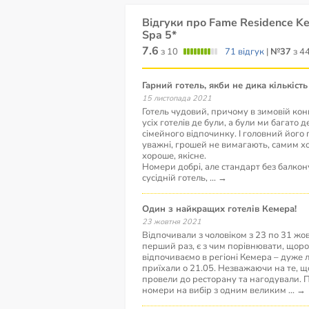
Відгуки про Fame Residence K
Spa 5*
7.6
з 10
71 відгук
|
№37
з 4
Гарний готель, якби не дика кількіст
15 листопада 2021
Готель чудовий, причому в зимовій кон
усіх готелів де були, а були ми багато 
сімейного відпочинку. І головний його
уважні, грошей не вимагають, самим х
хороше, якісне.
Номери добрі, але стандарт без балко
сусідній готель,
...
→
Один з найкращих готелів Кемера!
23 жовтня 2021
Відпочивали з чоловіком з 23 по 31 жо
перший раз, є з чим порівнювати, щорок
відпочиваємо в регіоні Кемера – дуже
приїхали о 21.05. Незважаючи на те, щ
провели до ресторану та нагодували. 
номери на вибір з одним великим
...
→