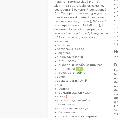
(з
(платно), room service (платно),
дієтичне та вегетаріанське меню, 4
ресторани: 1 основний ресторан, 3
A la Carte ресторани — турецька та
італійська кухні, рибний ресторан
(за резервацією, платно), 6 барів, 2
конференц-зали (50-120 чол.), 2
басейни (1 критий з підігрівом у
зимовий період 195 м2, 1 відкритий
270 м2), тераса для засмаги ,
магазини.
ресторан
ресторан a la carte
Н
кафе/бар
відкритий басейн
У 
критий басейн
В
конференц-зал/банкетний зал
автостоянка
Це
прокат автомобілів
бе
сейф
по
безкоштовний Wi-Fi
(б
ліфт
пр
пральня
(б
перукарня/салон краси
су
лікар
(п
зручності для людей з
фе
інвалідністю
Пр
номери для некурців
зм
обмін валют
ти
оплата платіжними картами