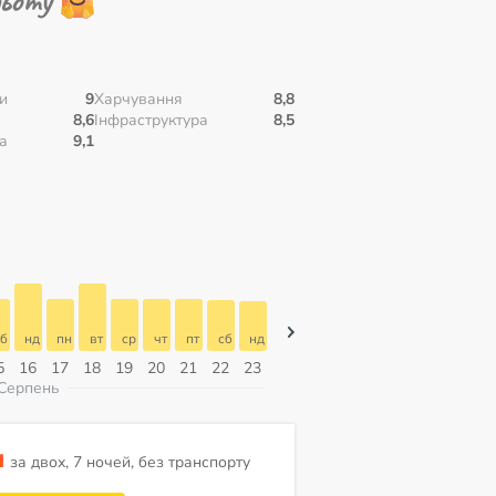
и
9
Харчування
8,8
8,6
Інфраструктура
8,5
а
9,1
б
нд
пн
вт
ср
чт
пт
сб
нд
нд
пн
вт
ср
чт
пт
5
16
17
18
19
20
21
22
23
09
10
11
12
13
14
Серпень
н
за двох, 7 ночей, без транспорту