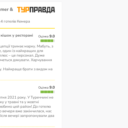
emer &
44 готелів Кемера
ь кішок у ресторані
9.0
Оцінка
цепції тримає марку. Мабуть, з
де, один із найкращих для
 плюс – це персонал. Дуже
очеться дякувати. Харчування
ну. Найкраще брати з видом на
9.0
Оцінка
втня 2021 року. У Туреччині не
у у травні та у жовтні
 любимо цей район! До готелю
о вечеря вже закінчилася, нас
Після вечері запропонували два