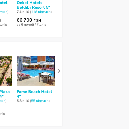
otel
Onkel Hotels
Crystal De Luxe
Lucida Beach
Beldibi Resort 5*
Resort & Spa 5*
5*
гуків
)
7,1
з 10 (
118 відгуків
)
8
з 10 (
46 відгуків
)
6,2
з 10 (
54 відг
н
66 700 грн
129 854 грн
95 857 грн
 днів
за 6 ночей / 7 днів
за 11 ночей / 12 днів
за 9 ночей / 10 
Plaza
Fame Beach Hotel
Valeri Beach Hotel
Viking Nona 
4*
4*
4*
Hotel 4*
уків
)
5,8
з 10 (
55 відгуків
)
7,5
з 10 (
49 відгуків
)
7,9
з 10 (
29 відг
64 614 грн
138 257 гр
днів
за 11 ночей / 12 днів
за 12 ночей / 13