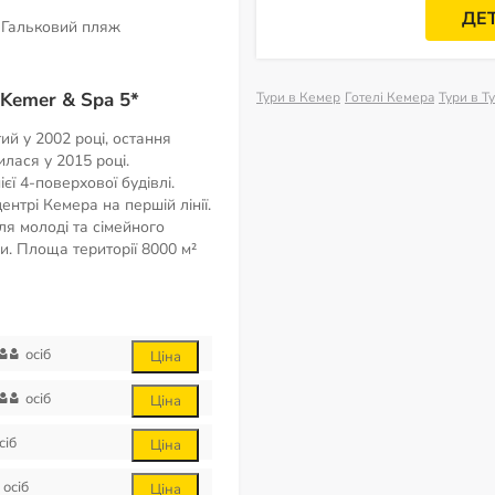
ДЕ
Гальковий пляж
 Kemer & Spa 5*
Тури в Кемер
Готелі Кемера
Тури в Т
ий у 2002 році, остання
лася у 2015 році.
єї 4-поверхової будівлі.
ентрі Кемера на першій лінії.
я молоді та сімейного
ми. Площа території
8000 м²
осіб
Ціна
осіб
Ціна
сіб
Ціна
осіб
Ціна