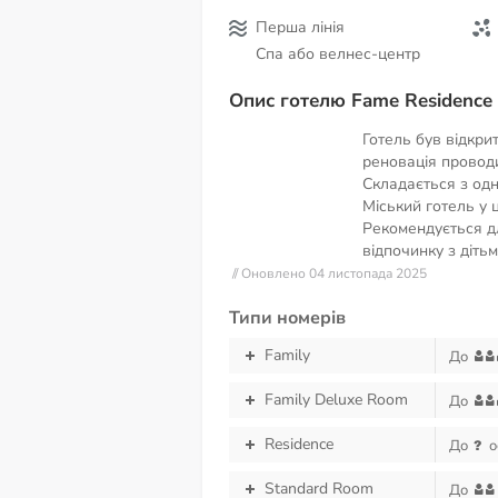
Перша лінія
Спа або велнес-центр
Опис готелю Fame Residence
Готель був відкрит
реновація проводи
Складається з одні
Міський готель у ц
Рекомендується дл
відпочинку з діть
// Оновлено 04 листопада 2025
Типи номерів
Family
До
Family Deluxe Room
До
Residence
До
о
Standard Room
До