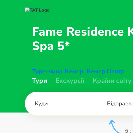
Fame Residence 
Spa 5*
Туреччина
Кемер
Кемер Центр
,
,
Тури
Екскурсії
Країни світу
Відправл
За