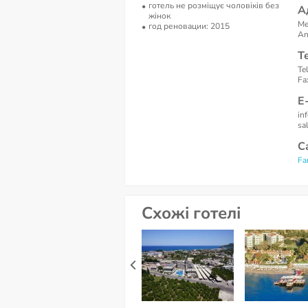
готель не розміщує чоловіків без
А
жінок
Me
год реновации: 2015
An
Т
Te
Fa
Е
in
sa
С
Fa
Схожі готелі