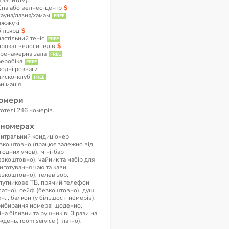
а запитом).
Спа або велнес-центр
сауна/лазня/хамам
джакузі
більярд
настільний теніс
прокат велосипедів
тренажерна зала
аеробіка
водні розваги
диско-клуб
анімація
омери
готелі 246 номерів.
 номерах
нтральний кондиціонер
зкоштовно (працює залежно від
годних умов), міні-бар
езкоштовно), чайник та набір для
иготування чаю та кави
езкоштовно), телевізор,
путникове ТБ, прямий телефон
латно), сейф (безкоштовно), душ,
н. , балкон (у більшості номерів).
ибирання номера: щоденно,
іна білизни та рушників: 3 рази на
ждень, room service (платно).