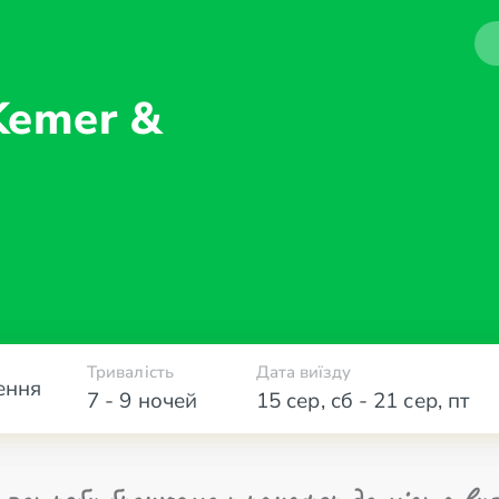
Kemer &
Тривалість
Дата виїзду
ення
7 - 9 ночей
15 сер
,
сб
-
21 сер
,
пт
 потреби бронюємо трансфер до міста вил