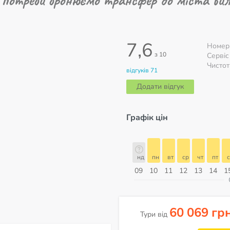
7,6
Номер
з 10
Сервіс
Чистот
відгуків 71
Додати відгук
Графік цін
б
нд
пн
вт
ср
чт
пт
сб
нд
нд
пн
вт
ср
чт
пт
с
16
17
18
19
20
21
22
23
09
10
11
12
13
14
1
ерпень
60 069 гр
Тури від