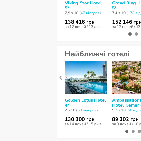
Viking Star Hotel
Grand Ring H
5*
5*
7,9
з 10 (
47 відгуків
)
7,4
з 10 (
178 від
138 416 грн
152 146 гр
за 12 ночей / 13 днів
за 12 ночей / 13
Найближчі готелі
Golden Lotus Hotel
Ambassador 
4*
Hotel Kemer 
7
з 10 (
60 відгуків
)
5,3
з 10 (
68 відг
130 300 грн
89 302 грн
за 14 ночей / 15 днів
за 9 ночей / 10 