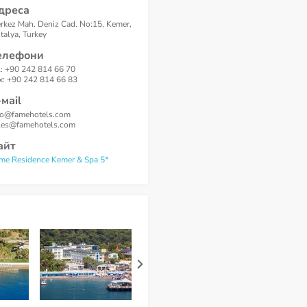
дреса
rkez Mah. Deniz Cad. No:15, Kemer,
talya, Turkey
елефони
l: +90 242 814 66 70
x: +90 242 814 66 83
-маil
fo@famehotels.com
les@famehotels.com
айт
me Residence Kemer & Spa 5*