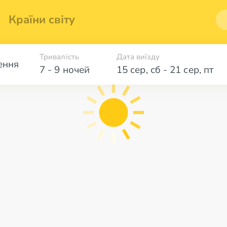
Країни світу
Тривалість
Дата виїзду
ення
7 - 9 ночей
15 сер
,
сб
-
21 сер
,
пт