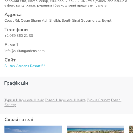
робочий стіл, шафа, сейф, міні-бар. У ванній кімнаті з душем або ванною
є фен, капці, халат, рушники і безкоштовні предмети туалету.
Адреса
Coast Rd. Qesm Sharm Ash Sheikh, South Sinai Governorate, Egypt
Телефони
+2 069 360 21 30
Е-маil
info@sultangardens.com
Сайт
Sultan Gardens Resort 5*
Графік цін
Тури в Шарм ель Шейх
Готелі Шарм ель Шейха
Тури в Єгипет
Готелі
Єгипту
Схожі готелі