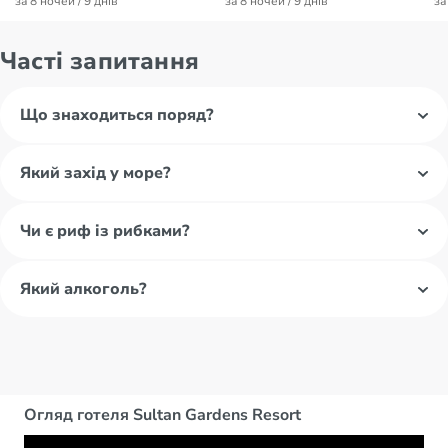
за 8 ночей / 9 днів
за 8 ночей / 9 днів
за
Часті запитання
Що знаходиться поряд?
Який захід у море?
Чи є риф із рибками?
Який алкоголь?
Огляд готеля Sultan Gardens Resort