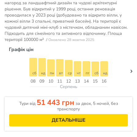
нагород за ландшафтний дизайн та чудові архітектурні
рішення. Був відкритий у 1999 році, остання реновація
проводилася у 2023 році (добудовано та відкрито вілли, у
кожної вілли 3 спальні, приватний басейн). На території є
чудовий дитячий міні-клуб з містечком, обладнаним навісом.
Підходить для сімейного та активного відпочинку. Площа
території
100000 м²
// Оновлено 28 жовтня 2025
Графік цін
сб
нд
пн
вт
ср
чт
пт
сб
нд
08
09
10
11
12
13
14
15
16
Серпень
51 443 грн
Тури від
за двох, 5 ночей, без
транспорту
ДЕТАЛЬНІШЕ