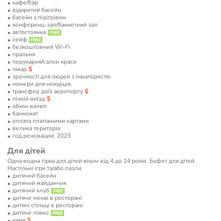
кафе/бар
відкритий басейн
басейн з підігрівом
конференц-зал/банкетний зал
автостоянка
сейф
безкоштовний Wi-Fi
пральня
перукарня/салон краси
лікар
зручності для людей з інвалідністю
номери для некурців
трансфер до/з аеропорту
пізній виїзд
обмін валют
банкомат
оплата платіжними картами
велика територія
год реновации: 2023
Для дітей
Одна водна гірка для дітей віком від 4 до 14 років. Буфет для дітей.
Настільні ігри та/або пазли.
дитячий басейн
дитячий майданчик
дитячий клуб
дитяче меню в ресторані
дитячі стільці в ресторані
дитяче ліжко
няня