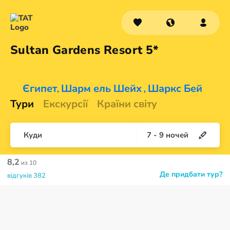
Sultan Gardens
Resort 5*
Єгипет
Шарм ель Шейх
Шаркс Бей
,
,
Тури
Екскурсії
Країни світу
Куди
7
-
9
ночей
8,2
из 10
Де придбати тур?
відгуків 382