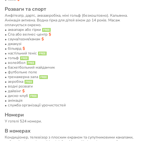
Розваги та спорт
Амфітеатр, дартс, аквааеробіка, міні гольф (безкоштовно). Кальянна.
Анімація активна. Водна гірка для дітей віком до 14 років. Масаж
оплачується окремо.
аквапарк або гірки
Спа або велнес-центр
сауна/лазня/хамам
джакузі
більярд
настільний теніс
гольф
волейбол
баскетбольний майданчик
футбольне поле
тренажерна зала
аеробіка
водні розваги
дайвінг
диско-клуб
анімація
служба організації урочистостей
Номери
У готелі 524 номери.
В номерах
Кондиціонер, телевізор з плоским екраном та супутниковими каналами,