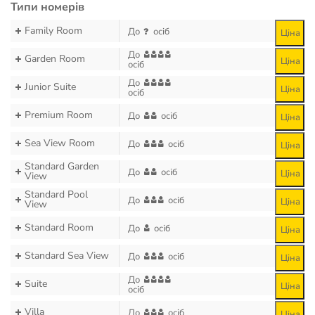
Типи номерів
Family Room
До
осіб
Ціна
До
Garden Room
Ціна
осіб
До
Junior Suite
Ціна
осіб
Premium Room
До
осіб
Ціна
Sea View Room
До
осіб
Ціна
Standard Garden
До
осіб
Ціна
View
Standard Pool
До
осіб
Ціна
View
Standard Room
До
осіб
Ціна
Standard Sea View
До
осіб
Ціна
До
Suite
Ціна
осіб
Villa
До
осіб
Ціна