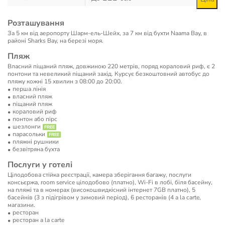
Розташування
За 5 км від аеропорту Шарм-ель-Шейх, за 7 км від бухти Naama Bay, в
районі Sharks Bay, на березі моря.
Пляж
Власний піщаний пляж, довжиною 220 метрів, поряд кораловий риф, є 2
понтони та невеликий піщаний захід. Курсує безкоштовний автобус до
пляжу кожні 15 хвилин з 08:00 до 20:00.
перша лінія
власний пляж
піщаний пляж
кораловий риф
понтон або пірс
шезлонги
парасольки
пляжні рушники
безвітряна бухта
Послуги у готелі
Цілодобова стійка реєстрації, камера зберігання багажу, послуги
консьєржа, room service цілодобово (платно), Wi-Fi в лобі, біля басейну,
на пляжі та в номерах (високошвидкісний інтернет 7GB платно), 5
басейнів (3 з підігрівом у зимовий період), 6 ресторанів (4 a la carte,
магазини.
ресторан
ресторан a la carte