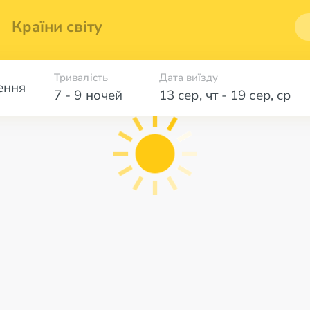
Країни світу
Тривалість
Дата виїзду
ення
7 - 9 ночей
13 сер
,
чт
-
19 сер
,
ср