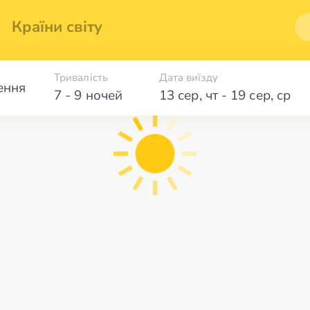
Країни світу
Тривалість
Дата виїзду
ення
7 - 9 ночей
13 сер
,
чт
-
19 сер
,
ср