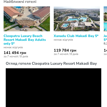
Найближчі готелі
Cleopatra Luxury Beach
Xanadu Club Makadi Bay 5*
J
Resort Makadi Bay Adults
5*
немає відгуків
only 5*
8,
немає відгуків
119 784 грн
1
141 494 грн
за 7 ночей / 8 днів
за
за 7 ночей / 8 днів
Огляд готеля Cleopatra Luxury Resort Makadi Bay