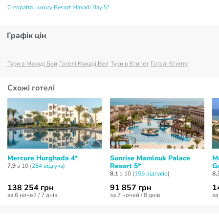
Cleopatra Luxury Resort Makadi Bay 5*
Графік цін
Тури в Макаді Бей
Готелі Макаді Бей
Тури в Єгипет
Готелі Єгипту
Схожі готелі
Mercure Hurghada 4*
Sunrise Mamlouk Palace
M
Resort 5*
G
7,9
з 10 (
254 відгукa
)
8,1
з 10 (
155 відгуків
)
8,
138 254 грн
91 857 грн
1
за 6 ночей / 7 днів
за 7 ночей / 8 днів
за