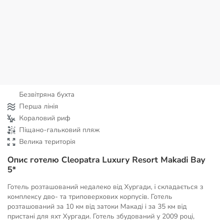
Безвітряна бухта
Перша лінія
Кораловий риф
Піщано-гальковий пляж
Велика територія
Опис готелю Cleopatra Luxury Resort Makadi Bay
5*
Готель розташований недалеко від Хургади, і складається з
комплексу дво- та триповерхових корпусів. Готель
розташований за 10 км від затоки Макаді і за 35 км від
пристані для яхт Хургади. Готель збудований у 2009 році,