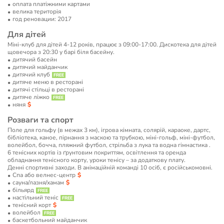
оплата платіжними картами
велика територія
год реновации: 2017
Для дітей
Міні-клуб для дітей 4-12 років, працює з 09:00-17:00. Дискотека для дітей
щовечора з 20:30 у барі біля басейну.
дитячий басейн
дитячий майданчик
дитячий клуб
дитяче меню в ресторані
дитячі стільці в ресторані
дитяче ліжко
няня
Розваги та спорт
Поле для гольфу (в межах 3 км), ігрова кімната, солярій, караоке, дартс,
бібліотека, каное, пірнання з маскою та трубкою, міні-гольф, міні-футбол,
волейбол, бочча, пляжний футбол, стрільба з лука та водна гімнастика .
6 тенісних кортів із ґрунтовим покриттям, освітлення та оренда
обладнання тенісного корту, уроки тенісу – за додаткову плату.
Денні спортивні заходи. В анімаційній команді 10 осіб, є російськомовні.
Спа або велнес-центр
сауна/лазня/хамам
більярд
настільний теніс
тенісний корт
волейбол
баскетбольний майданчик