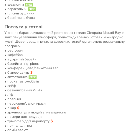
понтон або пірс
шезлонги
парасольки
пляжні рушники
безвітряна бухта
Послуги у готелі
У різних барах, лаунджах та 2 ресторанах готелю Cleopatra Makadi Bay, в
яких панує затишна атмосфера, подають дивовижні страви міжнародної
кухні. Щовечора для юних та дорослих гостей організують розважальну
програму.
ресторан
кафе/бар
відкритий басейн
басейн з підігрівом
конференц-зал/банкетний зал
бізнес-центр
автостоянка
прокат автомобілів
сейф
безкоштовний Wi-Fi
ліфт
пральня
перукарня/салон краси
лікар
зручності для людей з інвалідністю
номери для некурців
трансфер до/з аеропорту
причал для яхт
обмін валют