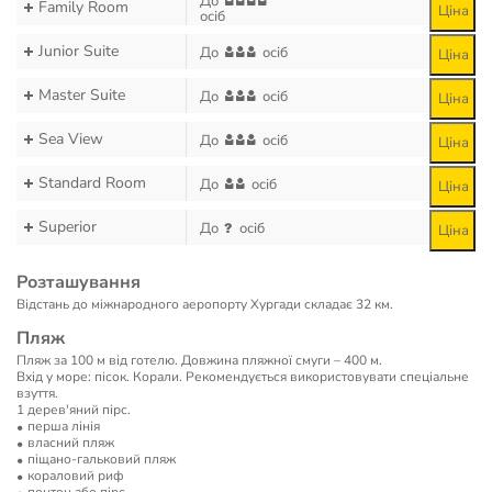
До
Family Room
Ціна
осіб
Junior Suite
До
осіб
Ціна
Master Suite
До
осіб
Ціна
Sea View
До
осіб
Ціна
Standard Room
До
осіб
Ціна
Superior
До
осіб
Ціна
Розташування
Відстань до міжнародного аеропорту Хургади складає 32 км.
Пляж
Пляж за 100 м від готелю. Довжина пляжної смуги – 400 м.
Вхід у море: пісок. Корали. Рекомендується використовувати спеціальне
взуття.
1 дерев'яний пірс.
перша лінія
власний пляж
піщано-гальковий пляж
кораловий риф