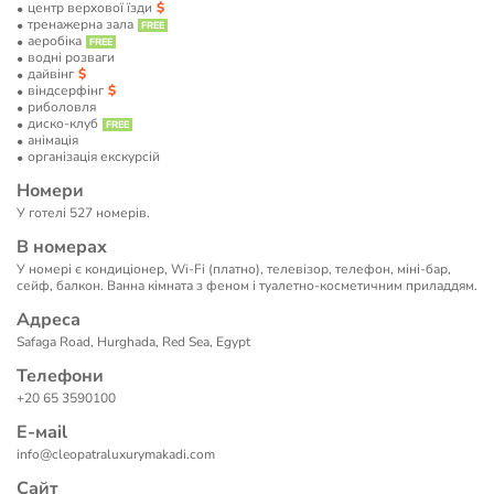
центр верхової їзди
тренажерна зала
аеробіка
водні розваги
дайвінг
віндсерфінг
риболовля
диско-клуб
анімація
організація екскурсій
Номери
У готелі 527 номерів.
В номерах
У номері є кондиціонер, Wi-Fi (платно), телевізор, телефон, міні-бар,
сейф, балкон. Ванна кімната з феном і туалетно-косметичним приладдям.
Адреса
Safaga Road, Hurghada, Red Sea, Egypt
Телефони
+20 65 3590100
Е-маil
info@cleopatraluxurymakadi.com
Сайт