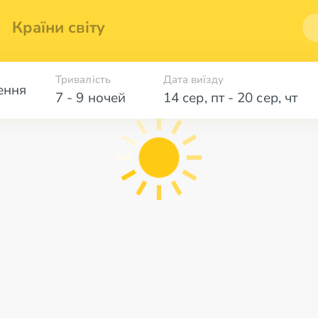
Країни світу
Тривалість
Дата виїзду
ення
7 - 9 ночей
14 сер
,
пт
-
20 сер
,
чт