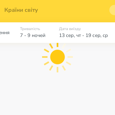
Країни світу
Тривалість
Дата виїзду
ення
7 - 9 ночей
13 сер
,
чт
-
19 сер
,
ср