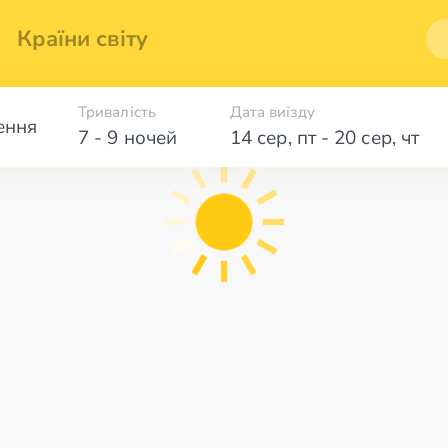
Країни світу
Тривалість
Дата виїзду
ення
7 - 9 ночей
14 сер
,
пт
-
20 сер
,
чт