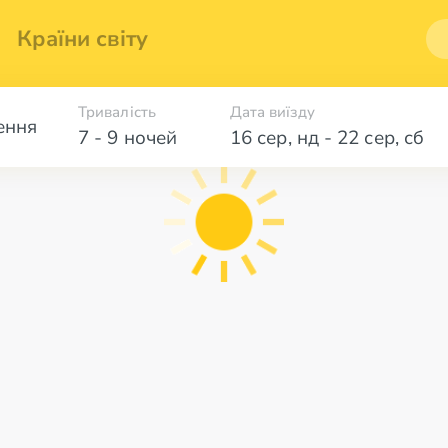
Країни світу
Тривалість
Дата виїзду
ення
7 - 9 ночей
16 сер
,
нд
-
22 сер
,
сб