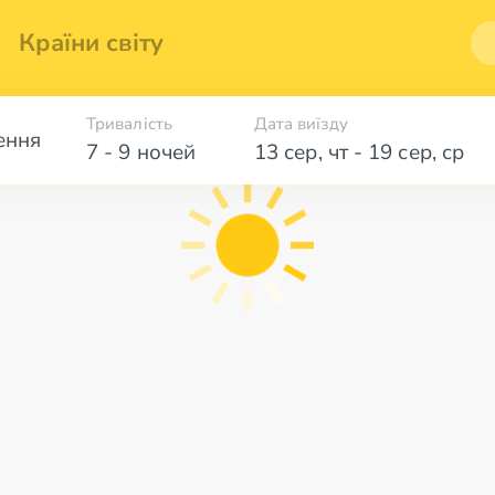
Країни світу
Тривалість
Дата виїзду
ення
7 - 9 ночей
13 сер
,
чт
-
19 сер
,
ср