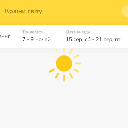
Країни світу
Тривалість
Дата виїзду
ення
7 - 9 ночей
15 сер
,
сб
-
21 сер
,
пт