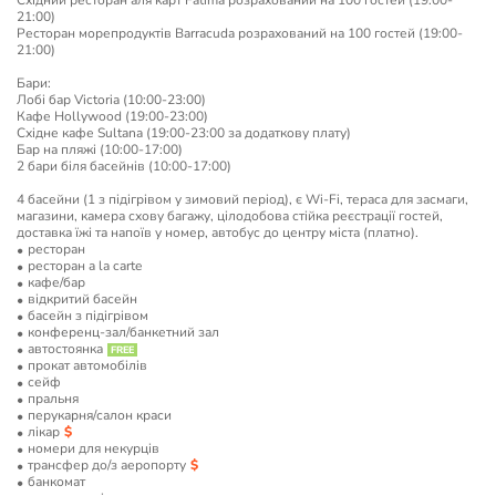
Східний ресторан аля карт Fatima розрахований на 100 гостей (19:00-
21:00)
Ресторан морепродуктів Barracuda розрахований на 100 гостей (19:00-
21:00)
Бари:
Лобі бар Victoria (10:00-23:00)
Кафе Hollywood (19:00-23:00)
Східне кафе Sultana (19:00-23:00 за додаткову плату)
Бар на пляжі (10:00-17:00)
2 бари біля басейнів (10:00-17:00)
4 басейни (1 з підігрівом у зимовий період), є Wi-Fi, тераса для засмаги,
магазини, камера схову багажу, цілодобова стійка реєстрації гостей,
доставка їжі та напоїв у номер, автобус до центру міста (платно).
ресторан
ресторан a la carte
кафе/бар
відкритий басейн
басейн з підігрівом
конференц-зал/банкетний зал
автостоянка
прокат автомобілів
сейф
пральня
перукарня/салон краси
лікар
номери для некурців
трансфер до/з аеропорту
банкомат