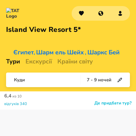
Island View
Resort 5*
Єгипет
Шарм ель Шейх
Шаркс Бей
,
,
Тури
Екскурсії
Країни світу
Куди
7
-
9
ночей
6,4
из 10
Де придбати тур?
відгуків 340