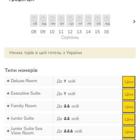
сб
нд
пн
вт
ср
чт
пт
сб
нд
08
09
10
11
12
13
14
15
16
Серпень
Немає турів в цей готель з України
Типи номерів
Deluxe Room
До
осіб
Ціна
Executive Suite
До
осіб
Ціна
Family Room
До
осіб
Ціна
Junior Suite
До
осіб
Ціна
Junior Suite Sea
До
осіб
Ціна
View Room