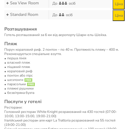
Sea View Room
До
осіб
Ціна
Standard Room
До
осіб
Ціна
Розташування
Готель розташований за 6 км від аеропорту Шарм-ель-Шейха.
Пляж
Поруч кораловий риф. 2 понтон – по 40 м. Протяжність пляжу – 400 м.
Рекомендується спеціальне взуття.
перша лінія
власний пляж
піщаний пляж
кораловий риф
понтон або пірс
шезлонги
парасольки
пляжні рушники
безвітряна бухта
Послуги у готелі
Ресторани:
Головний ресторан White Knight розрахований на 430 гостей (07:00-
10:00, 13:00-15:00, 19:00-21:00)
Італійський ресторан аля карт La Trattoria розрахований на 55 гостей
(19:00-21:00)