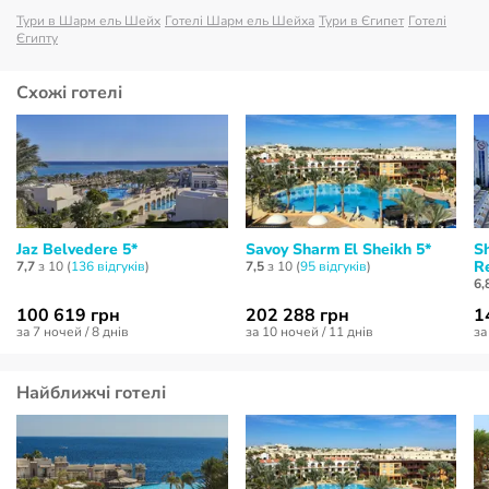
Тури в Шарм ель Шейх
Готелі Шарм ель Шейха
Тури в Єгипет
Готелі
Єгипту
Схожі готелі
Jaz Belvedere 5*
Savoy Sharm El Sheikh 5*
S
Re
7,7
з 10 (
136 відгуків
)
7,5
з 10 (
95 відгуків
)
6,
100 619 грн
202 288 грн
1
за 7 ночей / 8 днів
за 10 ночей / 11 днів
за
Найближчі готелі