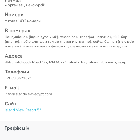
анімація
організація екскурсій
Номери
У готелі 492 номери.
В номерах
Кондиціонер (індивідуальний), телевізор, телефон (платно), міні-бар
(платно), набір для кави та чаю (на запит, платно), сейф, балкон (не у всіх
номерах). Ванна кімната з феном і туалетно-косметичним приладдям.
Адреса
4685 Hitchcock Road Orr, MN 55771, Sharks Bay, Sharm El Sheikh, Egypt
Телефони
+2069 3621621
Е-маil
info@islandview-egypt.com
Сайт
Island View Resort 5*
Графік цін