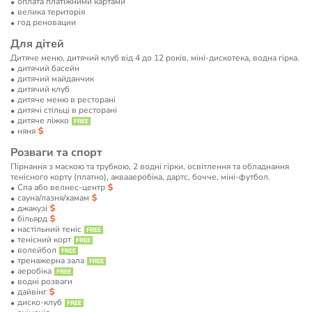
оплата платіжними картами
велика територія
год реновации
Для дітей
Дитяче меню, дитячий клуб від 4 до 12 років, міні-дискотека, водна гірка.
дитячий басейн
дитячий майданчик
дитячий клуб
дитяче меню в ресторані
дитячі стільці в ресторані
дитяче ліжко
няня
Розваги та спорт
Пірнання з маскою та трубкою, 2 водні гірки, освітлення та обладнання
тенісного корту (платно), аквааеробіка, дартс, бочче, міні-футбол.
Спа або велнес-центр
сауна/лазня/хамам
джакузі
більярд
настільний теніс
тенісний корт
волейбол
тренажерна зала
аеробіка
водні розваги
дайвінг
диско-клуб