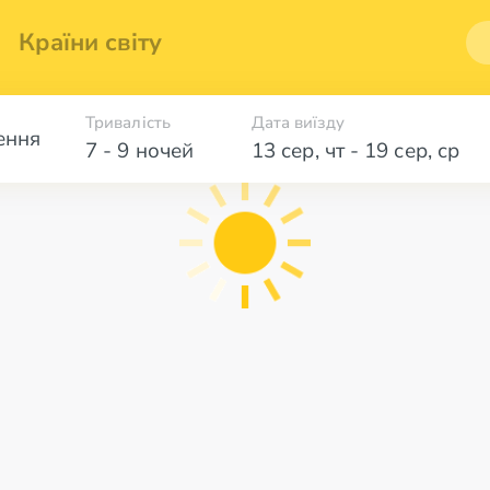
Країни світу
Тривалість
Дата виїзду
ення
7 - 9 ночей
13 сер
,
чт
-
19 сер
,
ср