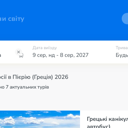
ни світу
Дата виїзду
Трива
9 сер
,
нд
-
8 сер
,
2027
Будь
сії в Пієрію (Греція) 2026
о 7 актуальних турів
Грецькі каніку
автобус)