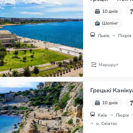
10 днів
Шопінг
Львів
Пієрія
Маршрут
Грецькі Каніку
10 днів
Київ
Пієрія
о. Скіатос