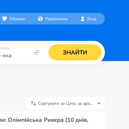
Обране
Українська
Вхід
лість
ЗНАЙТИ
-яка
Сортувати за
Ціна, за зростанням
ли: Олімпійська Ривєра (10 днів,