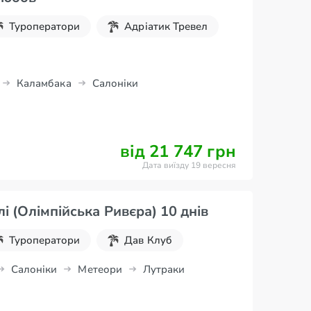
Туроператори
Адріатик Тревел
Каламбака
Салоніки
від 21 747 грн
Дата виїзду 19 вересня
лі (Олімпійська Ривєра) 10 днів
Туроператори
Дав Клуб
Салоніки
Метеори
Лутраки