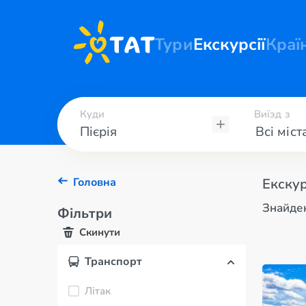
Тури
Екскурсії
Краї
Куди
Виїзд з
Головна
Екскур
Знайден
Фільтри
Скинути
Транспорт
Літак