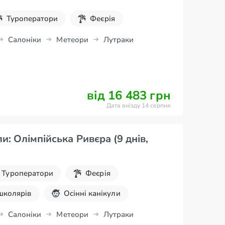
Туроператори
Феєрія
Салоніки
Метеори
Лутраки
від 16 483 грн
Дата виїзду 14 серпня
ли: Олімпійська Ривєра (9 днів,
Туроператори
Феєрія
 школярів
Осінні канікули
Салоніки
Метеори
Лутраки