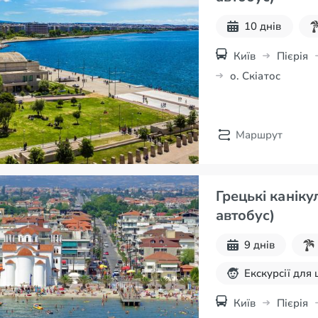
10 днів
Київ
Пієрія
о. Скіатос
Маршрут
Грецькі каніку
автобус)
9 днів
Екскурсії для
Київ
Пієрія