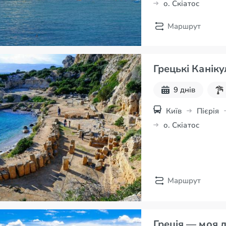
о. Скіатос
Маршрут
Грецькі Каніку
9 днів
Київ
Пієрія
о. Скіатос
Маршрут
Греція — моя 