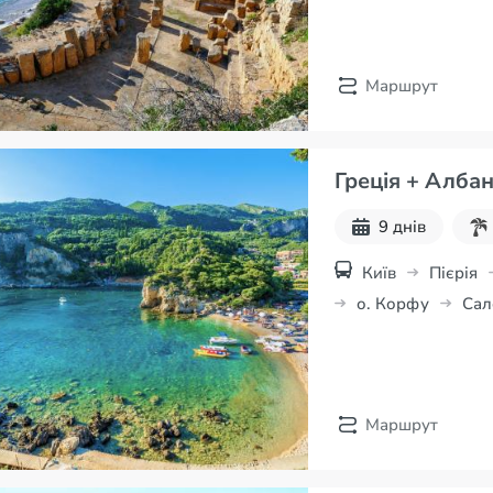
Маршрут
Греція + Албан
9 днів
Київ
Пієрія
о. Корфу
Сал
Маршрут