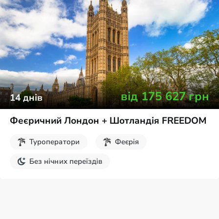
від
175 627
грн
14
днів
Феєричний Лондон + Шотландія FREEDOM
Туроператори
Феєрія
Без нічних переїздів