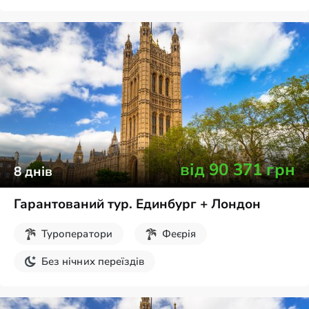
від
90 371
грн
8
днів
Гарантований тур. Единбург + Лондон
Туроператори
Феєрія
Без нічних переїздів