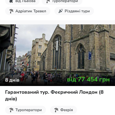
від
Львова
Туроператори
Адріатик Тревел
Різдвяні тури
Авіа-тури
від
77 454
грн
8
днів
Гарантований тур. Феєричний Лондон (8
днів)
Туроператори
Феєрія