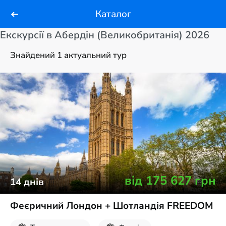
Каталог
Екскурсії в Абердін (Великобританія) 2026
Знайдений 1 актуальний тур
від
175 627
грн
14
днів
Феєричний Лондон + Шотландія FREEDOM