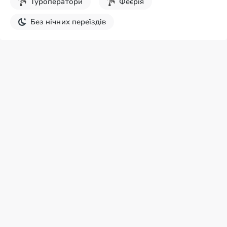
Туроператори
Феєрія
Без нічних переїздів