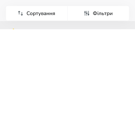
Сортування
Фільтри
Тури
Екскурсії
Країни світу
Франшиза
Про компанію
Реклама
Умови
та
Політика
Модулі для сайтів
Турфірми
Туроператорам
Карта сайту