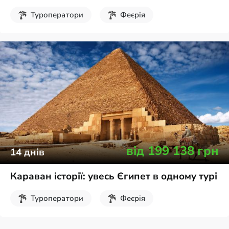
Туроператори
Феєрія
від
199 138
грн
14
днів
Караван історії: увесь Єгипет в одному турі
Туроператори
Феєрія