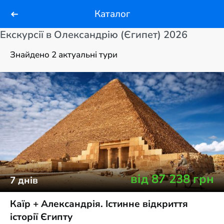
Каталог
Екскурсії в Олександрію (Єгипет) 2026
Знайдено 2 актуальні тури
від
87 238
грн
7
днів
Каїр + Александрія. Істинне відкриття
історії Єгипту