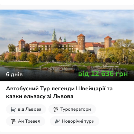
від
12 636
грн
6
днів
Автобусний Тур легенди Швейцарії та
казки ельзасу зі Львова
від
Львова
Туроператори
Ай Тревел
Новорічні тури