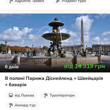
Адріатик Тревел
Різдвяні тури
від
14 919
грн
6
днів
В полоні Парижа Діснейленд + Швейцарія
+ баварія
від
Львова
Туроператори
Аккорд-тур