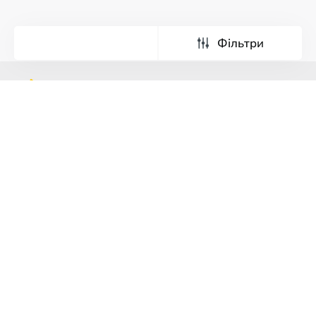
Фільтри
Тури
Екскурсії
Країни світу
Франшиза
Про компанію
Реклама
Умови
та
Політика
Модулі для сайтів
Турфірми