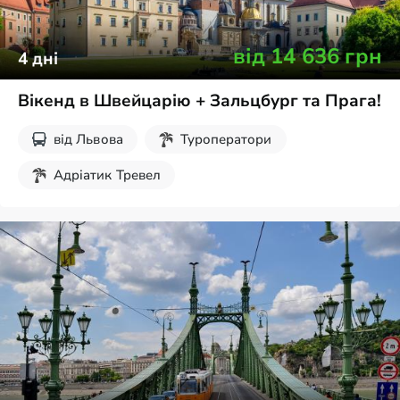
від
14 636
грн
4
дні
Вікенд в Швейцарію + Зальцбург та Прага!
від
Львова
Туроператори
Адріатик Тревел
Без нічних переїздів
Різдвяні тури
Екскурсії на вихідні