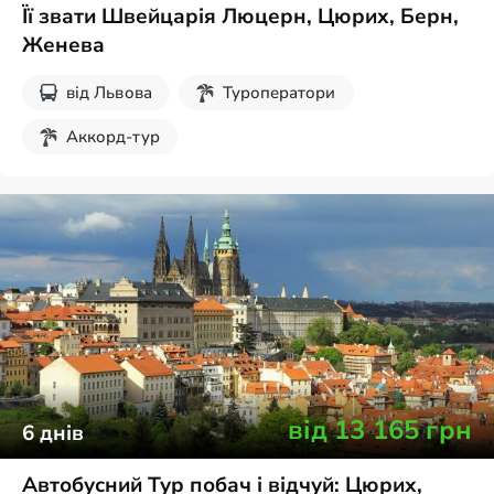
Її звати Швейцарія Люцерн, Цюрих, Берн,
Женева
від
Львова
Туроператори
Аккорд-тур
від
13 165
грн
6
днів
Автобусний Тур побач і відчуй: Цюрих,