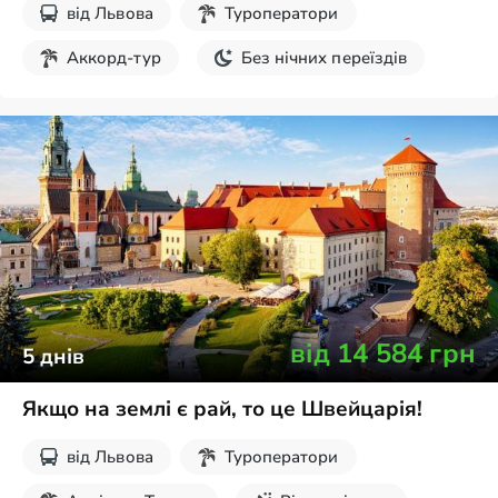
від
Львова
Туроператори
Аккорд-тур
Без нічних переїздів
від
14 584
грн
5
днів
Якщо на землі є рай, то це Швейцарія!
від
Львова
Туроператори