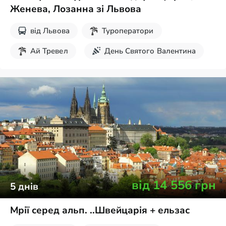
Женева, Лозанна зі Львова
від
Львова
Туроператори
Ай Тревел
День Святого Валентина
8 березня
Великдень
Новорічні тури
від
14 556
грн
5
днів
Мрії серед альп. ..Швейцарія + ельзас