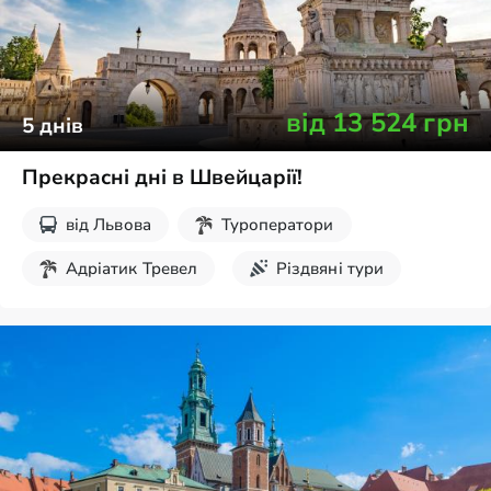
від
13 524
грн
5
днів
Прекрасні дні в Швейцарії!
від
Львова
Туроператори
Адріатик Тревел
Різдвяні тури