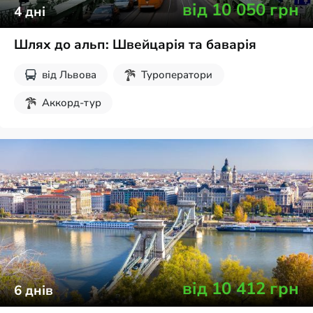
від
10 050
грн
4
дні
Шлях до альп: Швейцарія та баварія
від
Львова
Туроператори
Аккорд-тур
від
10 412
грн
6
днів