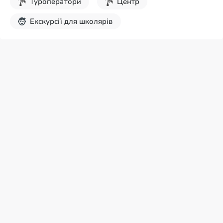
Туроператори
Центр
Екскурсії для школярів
Осінні канікули
Зимові канікули
Весняні канікули