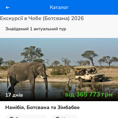
Каталог
Екскурсії в Чобе (Ботсвана) 2026
Знайдений 1 актуальний тур
від
365 773
грн
17
днів
Намібія, Ботсвана та Зімбабве